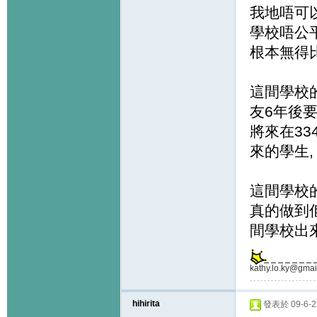
我地唔可
學校唔公
根本無得
這間學校的
友6年後要
將來在33
來的學生,
這間學校
真的做到佢
間學校出來
kathy.lo.ky@gmai
hihirita
發表於 09-6-22