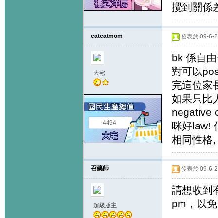
攪到關係差
catcatmom
發表於 09-6-22
bk 係自
對可以post
大宅
完這位家長
如果只比人
negati
4494
咪好law
相同性格,
召藥師
發表於 09-6-22
請想收到
pm，以
超級版主