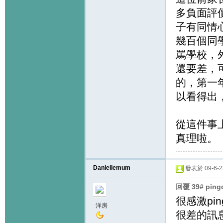
多負面評
子有同情
幾百個同
罵學校，
還要差，
的，第一
以看得出
從這件事
真理啦。
Daniellemum
發表於 09-6-23
回覆 39# pin
很感激pi
洋房
很差的訊