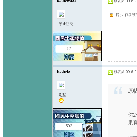
kathywg01
發表於 09-6-22
提示:
作者被
禁止訪問
62
kathylo
發表於 09-6-22
原
別墅
你2
果
592