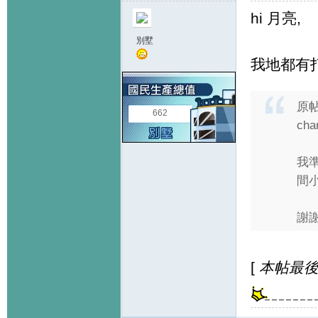
hi 月亮,
別墅
我地都有
原
662
cha
我
間小
謝謝
[
本帖最後由 h