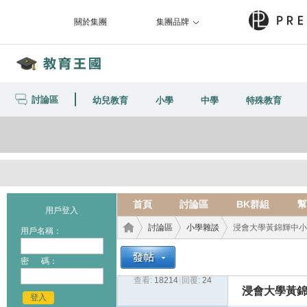
關於集團
集團品牌
討論區
幼兒教育
小學
中學
特殊教育
首頁
討論區
BK群組
幫
用戶登入
討論區
小學雜談
浸會大學黃錦輝中小
用戶名稱：
密 碼：
查看:
18214
|
回覆:
24
教育
›
›
›
浸會大學黃
登入