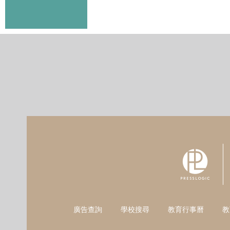
廣告查詢
學校搜尋
教育行事曆
教