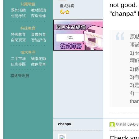
not good.
知識增值
複式洋房
課外活動
教材閱讀
"chanpa" 
公開考試
深造進修
特殊教育
特殊教育
資優教育
原
421
自閉寶寶
智能評估
唔
1)
徵求專區
二手市場
誠徵老師
釋
組班專區
徵保母車
2
聯絡管理員
3)
3
4
than
chanpa
發表於 09-6-8 
Check yo