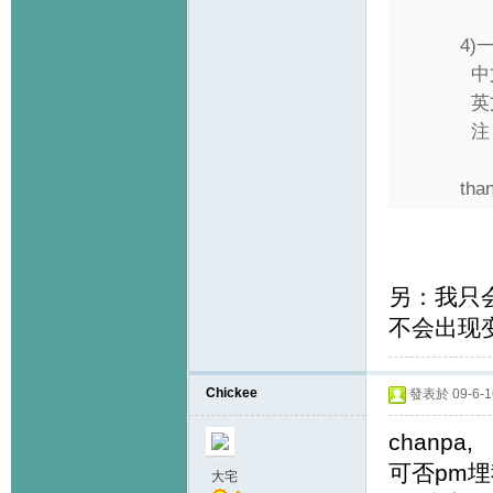
4
中
英
注
than
另：我只
不会出现
Chickee
發表於 09-6-16
chanpa,
可否pm埋
大宅