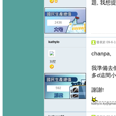
題, 我想提
2436
kathylo
發表於 09-6-16
chanpa,
別墅
我準備去
多d這間小
592
謝謝!
kathy.lo.ky@gmai