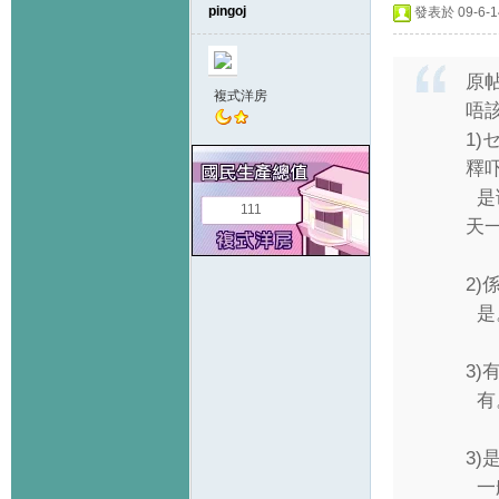
pingoj
發表於 09-6-14
原
複式洋房
唔
1)
釋
是课
111
天
2
是
3)
有
3
一