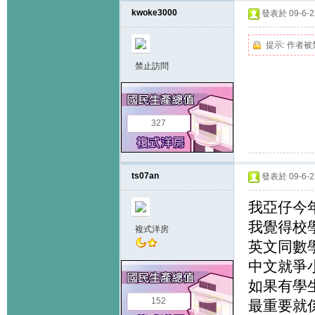
kwoke3000
發表於 09-6-22
提示:
作者被
禁止訪問
327
ts07an
發表於 09-6-22
我亞仔今年
我覺得校學
複式洋房
英文同數
中文就爭小
如果有學生
152
最重要就係