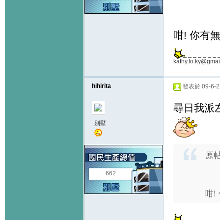
咁! 你有
kathy.lo.ky@gmai
hihirita
發表於 09-6-22
尋日我派
別墅
原
662
咁!