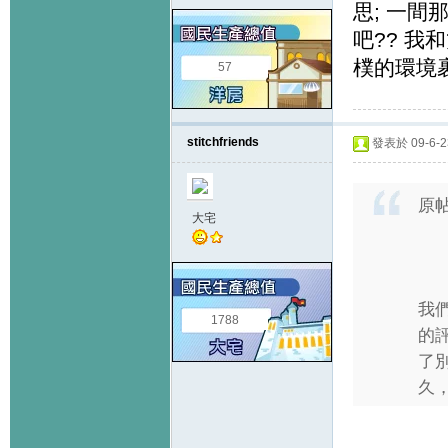
思; 一
吧?? 我
樸的環境裹
57
stitchfriends
發表於 09-6-23
原
大宅
我
1788
的
了
久，