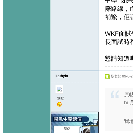
中學. 如
際路線，
補緊，佢
WKF面試
長面試時
懇請知道
kathylo
發表於 09-6-22
原
別墅
hi 
我
592