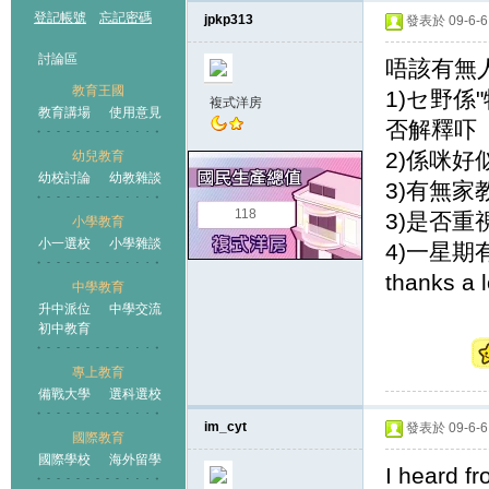
登記帳號
忘記密碼
jpkp313
發表於 09-6-6 
討論區
唔該有無
教育王國
1)セ野係
複式洋房
教育講場
使用意見
否解釋吓
2)係咪
幼兒教育
幼校討論
幼教雜談
王國
3)有無家
118
3)是否重
小學教育
小一選校
小學雜談
4)一星期
thanks a l
中學教育
升中派位
中學交流
初中教育
專上教育
備戰大學
選科選校
im_cyt
發表於 09-6-6 
國際教育
國際學校
海外留學
I heard fr