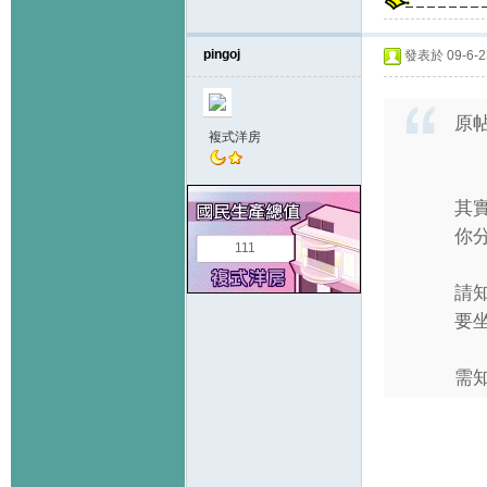
pingoj
發表於 09-6-23
原
複式洋房
其實
你
111
請知
要
需知