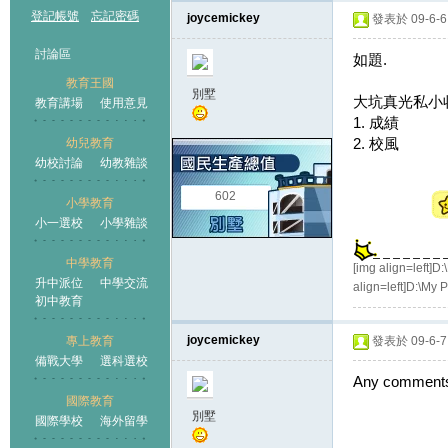
登記帳號
忘記密碼
joycemickey
發表於 09-6-6 
討論區
如題.
教育王國
別墅
大坑真光私小收
教育講場
使用意見
1. 成績
2. 校風
幼兒教育
幼校討論
幼教雜談
王國
602
小學教育
小一選校
小學雜談
中學教育
[img align=left
升中派位
中學交流
align=left]D:\M
初中教育
joycemickey
專上教育
發表於 09-6-7 
備戰大學
選科選校
Any comments
國際教育
別墅
國際學校
海外留學