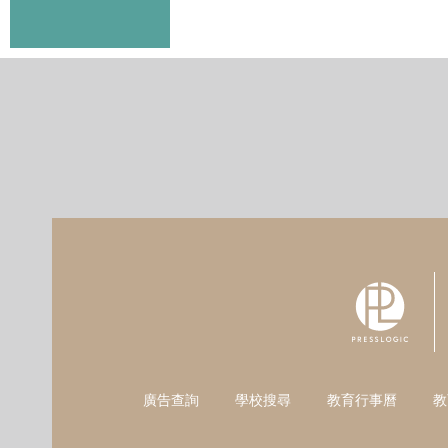
廣告查詢
學校搜尋
教育行事曆
教