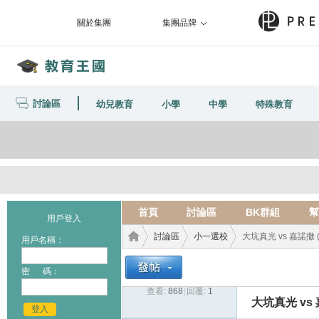
關於集團
集團品牌
討論區
幼兒教育
小學
中學
特殊教育
首頁
討論區
BK群組
幫
用戶登入
討論區
小一選校
大坑真光 vs 嘉諾撒 (Q
用戶名稱：
密 碼：
查看:
868
|
回覆:
1
教育
›
›
›
大坑真光 vs 嘉
登入