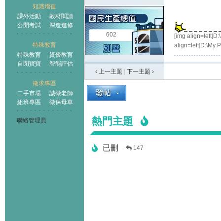
知識增值
課外活動
教材閱讀
公開考試
深造進修
602
[img align=left
特殊教育
align=left]D:\M
特殊教育
資優教育
自閉寶寶
智能評估
‹ 上一主題
|
下一主題
›
徵求專區
二手市場
誠徵老師
組班專區
徵保母車
熱門主題
聯絡管理員
已刪
147