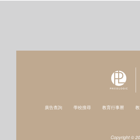
廣告查詢
學校搜尋
教育行事曆
教
Copyright © 2