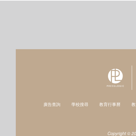
廣告查詢
學校搜尋
教育行事曆
教
Copyright © 2