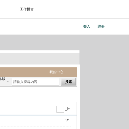
工作機會
登入
註冊
我的中心
本版
搜索
#
1