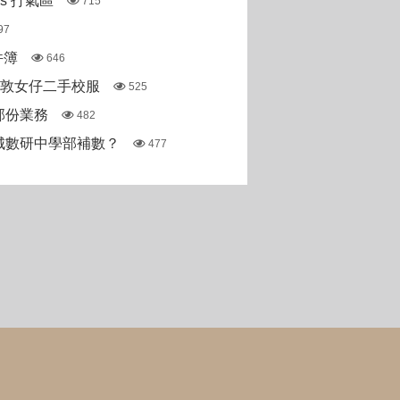
pas 打氣區
715
97
件簿
646
斯敦女仔二手校服
525
部份業務
482
城數研中學部補數？
477