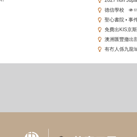
2027 non Ju
147
德信學校
6
聖心書院 • 事
免費出KIS京
澳洲匯豐撤出
有冇人係九龍