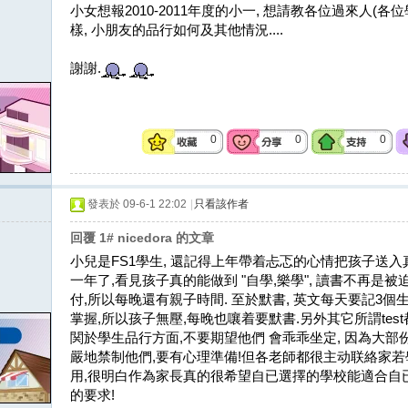
小女想報2010-2011年度的小一, 想請教各位過來人(
樣, 小朋友的品行如何及其他情況....
謝謝.
0
0
0
發表於 09-6-1 22:02
|
只看該作者
回覆 1# nicedora 的文章
小兒是FS1學生, 還記得上年帶着忐忑的心情把孩子送入真
一年了,看見孩子真的能做到 "自學,樂學", 讀書不再是
付,所以每晚還有親子時間. 至於默書, 英文每天要記3個生
掌握,所以孩子無壓,每晚也嚷着要默書.另外其它所謂te
関於學生品行方面,不要期望他們 會乖乖坐定, 因為大
嚴地禁制他們,要有心理準備!但各老師都很主动联絡家若
用,很明白作為家長真的很希望自已選擇的學校能適合自已
的要求!