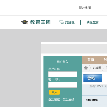
關於集團
討論區
幼兒教育
首頁
討
用戶登入
討論區
用戶名稱：
密 碼：
查看:
1229
|
回
教育
›
›
登入
登記帳號
忘記密碼
nicedora