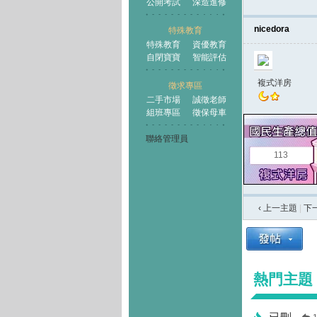
公開考試
深造進修
nicedora
特殊教育
特殊教育
資優教育
自閉寶寶
智能評估
複式洋房
徵求專區
二手市場
誠徵老師
組班專區
徵保母車
聯絡管理員
113
‹ 上一主題
|
下
熱門主題