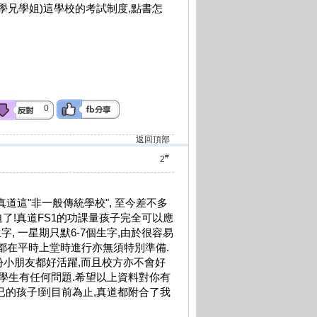
各位學兄學姐)這學校的考試制度,點書怎
0
返回頂部
#
2
道這"非一般傳統學校", 至今差不多
被迫了!真道FS1的功課量孩子完全可以應
字, 一星期只默6-7個生字,由於很容易
st都在平時上堂時進行亦無須特別準備.
部份小朋友都好活躍,而且校方亦不會好
學生有任何問題.希望以上資料對你有
的孩子!到目前為止,真道都附合了我