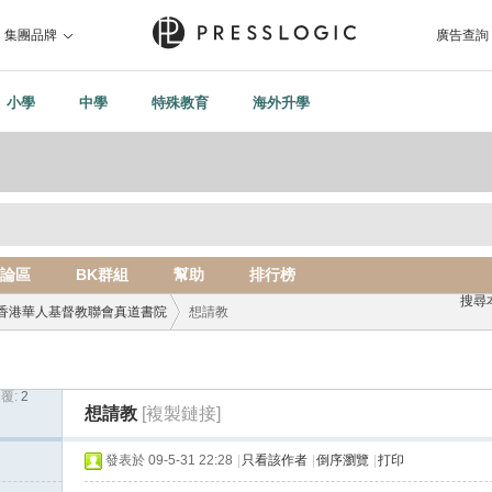
集團品牌
廣告查詢
小學
中學
特殊教育
海外升學
論區
BK群組
幫助
排行榜
搜尋
香港華人基督教聯會真道書院
想請教
覆:
2
›
想請教
[複製鏈接]
發表於 09-5-31 22:28
|
只看該作者
|
倒序瀏覽
|
打印