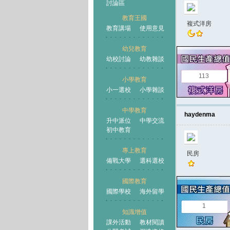
討論區
教育王國
複式洋房
教育講場
使用意見
幼兒教育
幼校討論
幼教雜談
王國
113
小學教育
小一選校
小學雜談
中學教育
haydenma
升中派位
中學交流
初中教育
專上教育
民房
備戰大學
選科選校
國際教育
國際學校
海外留學
1
知識增值
課外活動
教材閱讀