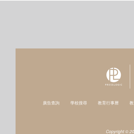
廣告查詢
學校搜尋
教育行事曆
教
Copyright © 2