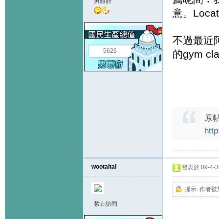
男爵府
意。Loc
不過最近阿仔
5626
的gym c
原
htt
wootaitai
發表於 09-4-30
提示:
作者被
禁止訪問