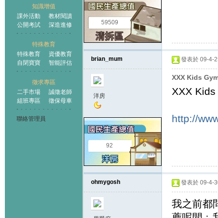
知識增值
課外活動
教材閱讀
59509
公開考試
深造進修
特殊教育
特殊教育
資優教育
brian_mum
發表於 09-4-25
自閉寶寶
智能評估
XXX Kids Gy
徵求專區
XXX Kid
二手市場
誠徵老師
洋房
組班專區
徵保母車
http://ww
聯絡管理員
92
ohmygosh
發表於 09-4-30
我之前都
薦呢間﹔我