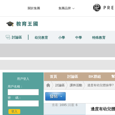
關於集團
集團品牌
討論區
幼兒教育
小學
中學
特殊教育
首頁
討論區
BK群組
幫
用戶登入
討論區
課外活動
邊度有幼兒體操學?
用戶名稱：
密 碼：
查看:
1695
|
回覆:
6
教育
›
›
›
邊度有幼兒體
登入