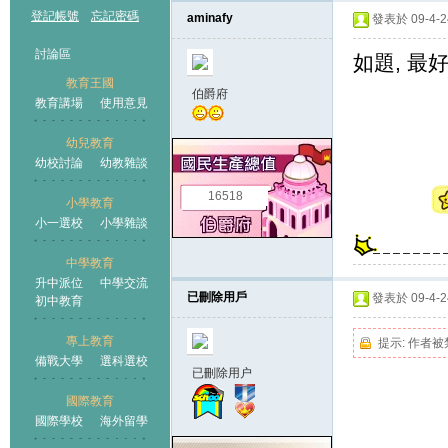
登記帳號
忘記密碼
aminafy
發表於 09-4-24
討論區
如題, 最好香
教育王國
伯爵府
教育講場
使用意見
幼兒教育
幼校討論
幼教雜談
王國
16518
小學教育
小一選校
小學雜談
中學教育
升中派位
中學交流
已刪除用戶
發表於 09-4-24
初中教育
專上教育
提示:
作者被
備戰大學
選科選校
已刪除用户
國際教育
國際學校
海外留學