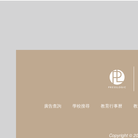
廣告查詢
學校搜尋
教育行事曆
教
Copyright © 2