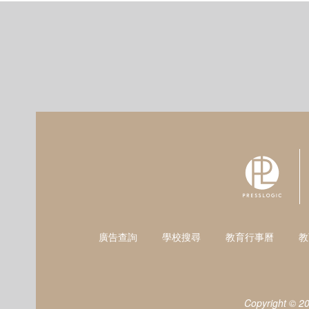
廣告查詢
學校搜尋
教育行事曆
教
Copyright © 2