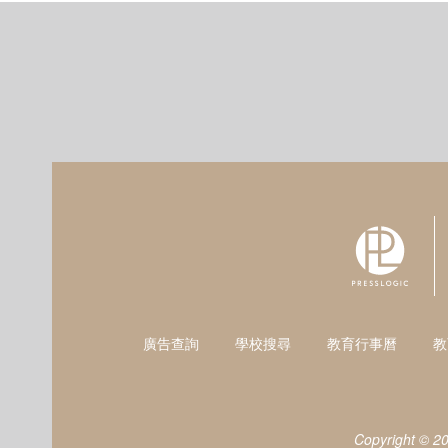
廣告查詢
學校搜尋
教育行事曆
教
Copyright © 2