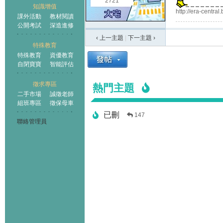
2721
知識增值
http://era-central
課外活動
教材閱讀
公開考試
深造進修
‹ 上一主題
|
下一主題
›
特殊教育
特殊教育
資優教育
自閉寶寶
智能評估
徵求專區
熱門主題
二手市場
誠徵老師
組班專區
徵保母車
已刪
147
聯絡管理員