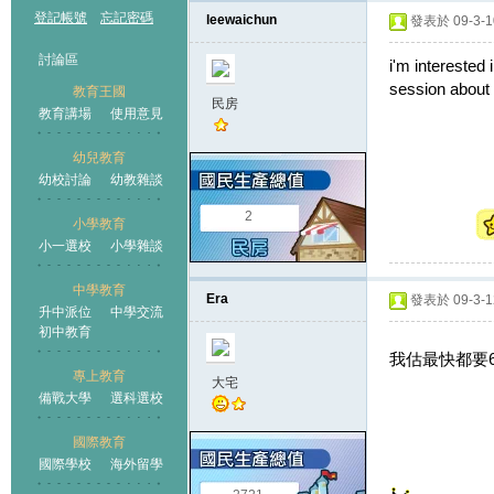
登記帳號
忘記密碼
leewaichun
發表於 09-3-10
討論區
i'm interested
session about 
教育王國
民房
教育講場
使用意見
幼兒教育
幼校討論
幼教雜談
王國
2
小學教育
小一選校
小學雜談
中學教育
Era
發表於 09-3-12
升中派位
中學交流
初中教育
我估最快都要6
專上教育
大宅
備戰大學
選科選校
國際教育
國際學校
海外留學