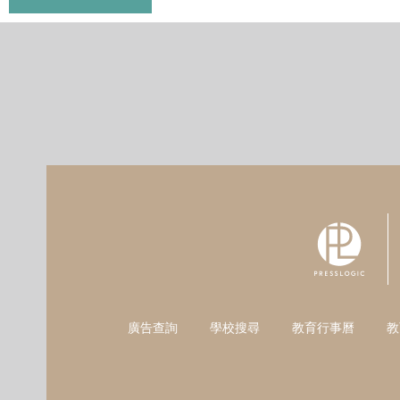
廣告查詢
學校搜尋
教育行事曆
教