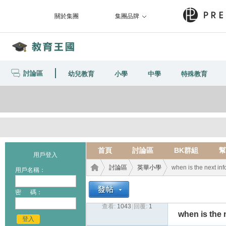
關於集團
集團品牌
討論區
幼兒教育
小學
中學
特殊教育
首頁
討論區
BK群組
幫
用戶登入
討論區
英華小學
when is the next in
用戶名稱：
密 碼：
查看:
1043
|
回覆:
1
教育
›
›
›
when is the 
登入