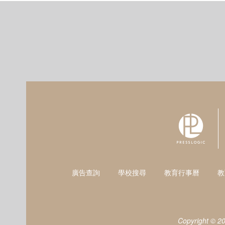
廣告查詢
學校搜尋
教育行事曆
教
Copyright © 2