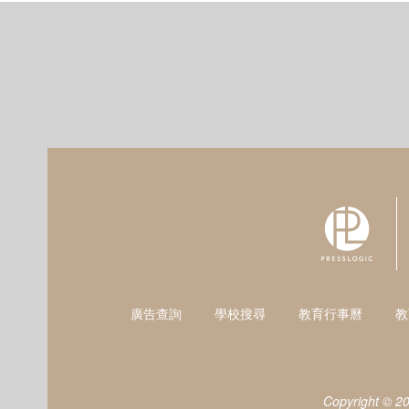
廣告查詢
學校搜尋
教育行事曆
教
Copyright © 2