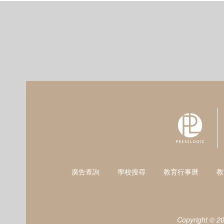
廣告查詢
學校搜尋
教育行事曆
教
Copyright © 2