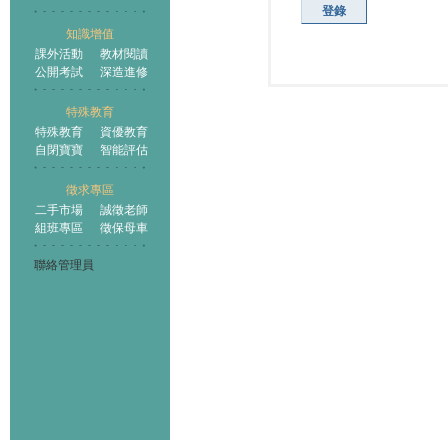
登錄
知識增值
課外活動
教材閱讀
公開考試
深造進修
特殊教育
特殊教育
資優教育
自閉寶寶
智能評估
徵求專區
二手市場
誠徵老師
組班專區
徵保母車
聯絡管理員