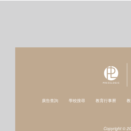
廣告查詢
學校搜尋
教育行事曆
教
Copyright © 2