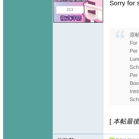
Sorry for
213
原
For 
Per
Lun
Sch
Per
Boo
Ins
Scho
[
本帖最後由 h