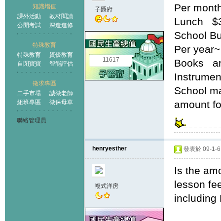
Per mont
知識增值
子爵府
課外活動
教材閱讀
Lunch $
公開考試
深造進修
School Bu
特殊教育
Per year~
特殊教育
資優教育
11617
Books ar
自閉寶寶
智能評估
Instrume
徵求專區
School mat
二手市場
誠徵老師
組班專區
徵保母車
amount fo
聯絡管理員
henryesther
發表於 09-1-6 
Is the am
lesson fe
複式洋房
including