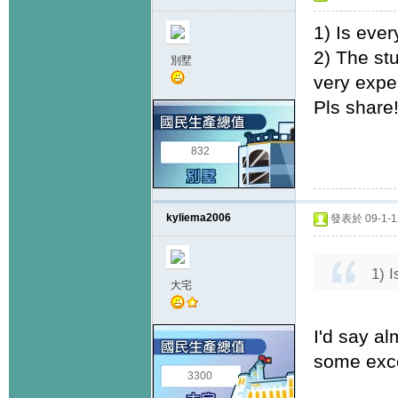
1) Is eve
2) The stu
別墅
very expe
Pls share
832
kyliema2006
發表於 09-1-12
1) 
大宅
I'd say al
some exc
3300