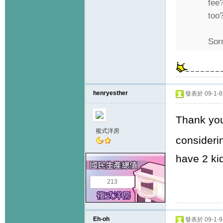
fee
too
Sorr
henryesther
發表於 09-1-8 
Thank you
複式洋房
consideri
have 2 kid
213
Eh-oh
發表於 09-1-9 