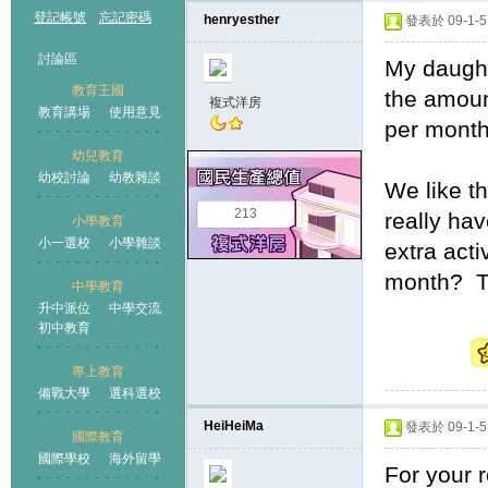
登記帳號
忘記密碼
henryesther
發表於 09-1-5 
討論區
My daught
教育王國
the amoun
複式洋房
教育講場
使用意見
per mon
幼兒教育
幼校討論
幼教雜談
王國
We like th
213
really ha
小學教育
小一選校
小學雜談
extra act
month? 
中學教育
升中派位
中學交流
初中教育
專上教育
備戰大學
選科選校
HeiHeiMa
發表於 09-1-5 
國際教育
國際學校
海外留學
For your r