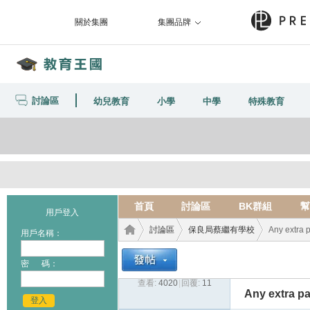
關於集團
集團品牌
討論區
幼兒教育
小學
中學
特殊教育
首頁
討論區
BK群組
幫
用戶登入
討論區
保良局蔡繼有學校
Any extra 
用戶名稱：
密 碼：
查看:
4020
|
回覆:
11
教育
›
›
›
Any extra p
登入