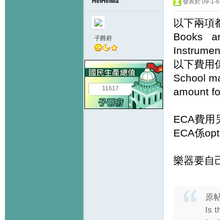
HeiHeiMa
發表於 09-1-6 
以下兩項
Books ar
子爵府
Instrume
以下費用係1s
School mat
11617
amount fo
ECA費用
ECA係opt
樂器要自己
原
Is 