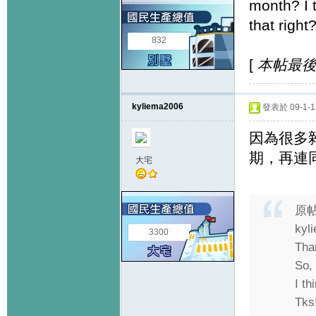
month? I 
that right
832
[
本帖最後由 
kyliema2006
發表於 09-1-13
因為很多
期，再連
大宅
原
kyl
3300
Tha
So,
I th
Tks