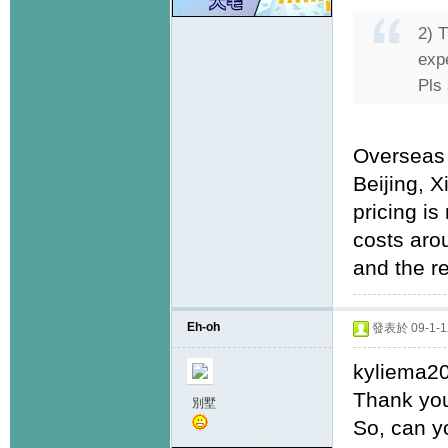
2) T
exp
Pls
Overseas t
Beijing, 
pricing i
costs aro
and the r
Eh-oh
發表於 09-1-12
kyliema2
Thank you
別墅
So, can y