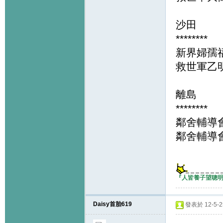
沙田
********
新界婦孺
救世軍乙
離島
********
鄰舍輔導
鄰舍輔導
『人皆養子望聰
Daisy首胎619
發表於 12-5-25