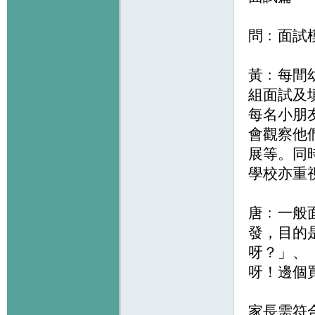
問﹕面試
黃﹕每間
組面試及
每名小朋
會觀察他
展等。同
學校亦重
唐﹕一般
發，目的
呀？」、
呀！邊個
家長需符