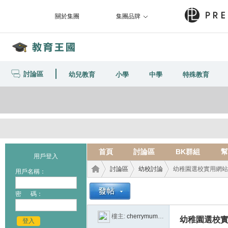
關於集團
集團品牌
討論區
幼兒教育
小學
中學
特殊教育
首頁
討論區
BK群組
幫
用戶登入
討論區
幼校討論
幼稚園選校實用網站集合
用戶名稱：
密 碼：
教育
›
›
›
樓主:
cherrymummu
幼稚園選校實用
登入