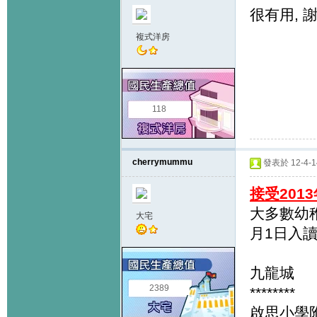
很有用, 
複式洋房
118
cherrymummu
發表於 12-4-14
接受201
大多數幼
大宅
月1日入
九龍城
2389
********
啟思小學