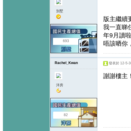
別墅
版主繼續
我一直睇住
年9月讀
693
唔該晒你
Rachel_Kwan
發表於 12-5-30
謝謝樓主
洋房
82