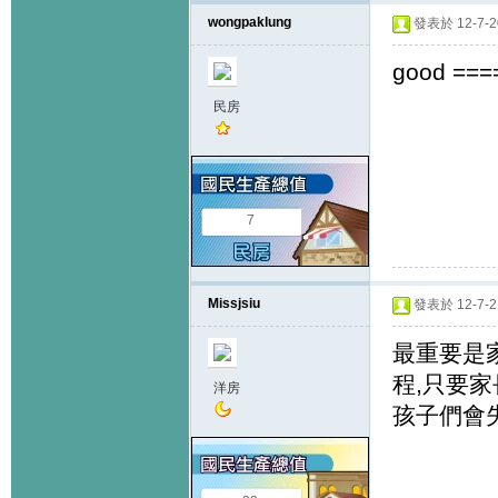
wongpaklung
發表於 12-7-20
good ===
民房
7
Missjsiu
發表於 12-7-21
最重要是
程,只要
洋房
孩子們會