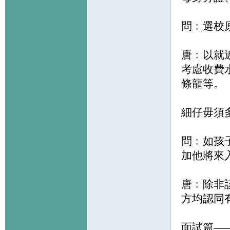
問﹕選校
唐﹕以就
考慮收費
條龍等。
細仔毋須
問﹕如孩
加他將來
唐﹕除非
方均認同
面試篇—