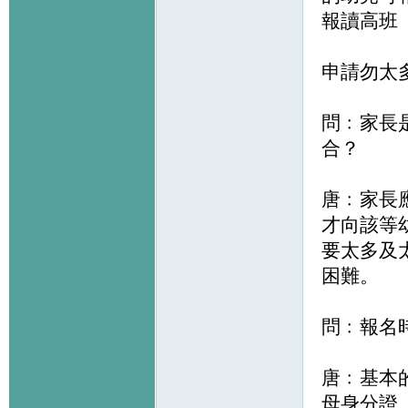
報讀高班（Up
申請勿太
問﹕家長
合？
唐﹕家長
才向該等
要太多及
困難。
問﹕報名
唐﹕基本
母身分證