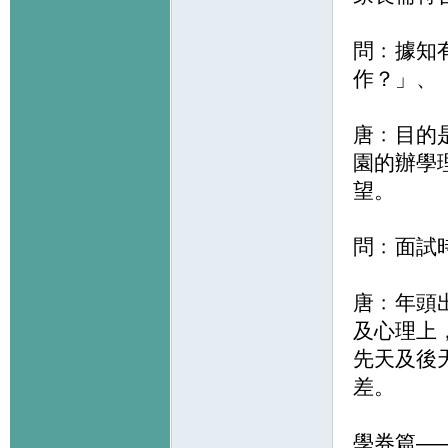
問﹕據知
作？」、
唐﹕目的
園的辦學
望。
問﹕面試
唐﹕年頭
及心理上
先天及後
差。
學券篇—