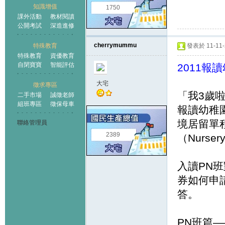
知識增值
1750
課外活動
教材閱讀
公開考試
深造進修
cherrymummu
特殊教育
發表於 11-11-2
特殊教育
資優教育
自閉寶寶
智能評估
2011報
大宅
徵求專區
「我3歲
二手市場
誠徵老師
組班專區
徵保母車
報讀幼稚
境居留單
聯絡管理員
2389
（Nurse
入讀PN
券如何申
答。
PN班篇