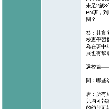
未足2歲
PN班，
悶？
答：其實
校裏學習
為在班中
展也有幫
選校篇—
問﹕哪些幼
唐﹕所有
兒均可報讀
的幼兒可報讀