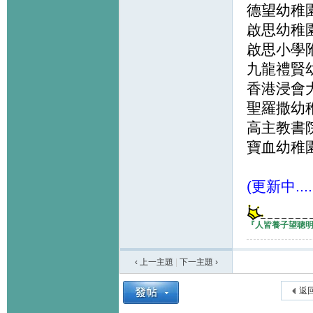
德望幼稚園
啟思幼稚園
啟思小學
九龍禮賢幼
香港浸會大
聖羅撒幼稚
高主教書院
寶血幼稚園
(更新中.
『人皆養子望聰
‹ 上一主題
|
下一主題
›
返