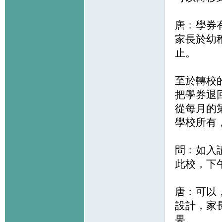
唐﹕學券
家長於幼
止。
至於轉校
把學券退
從每月的
學校所有
問﹕如入
此校，下
唐﹕可以
設計，家
果。