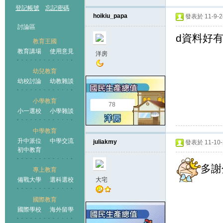
登記帳號
忘記密碼
hoikiu_papa
發表於 11-9-24
討論區
d資料好有用.
教育王國
教育講場
使用意見
洋房
幼兒教育
幼校討論
幼教雜談
王國
小學教育
78
小一選校
小學雜談
中學教育
升中派位
中學交流
juliakmy
發表於 11-10-2
初中教育
多謝
專上教育
備戰大學
選科選校
大宅
國際教育
國際學校
海外留學