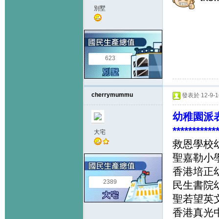
別墅
623
cherrymummu
發表於 12-9-16
幼稚園派表
***********
大宅
救恩學校幼
聖嘉勒小
香港培正幼
2389
民生書院幼
聖若望英文
香港真光