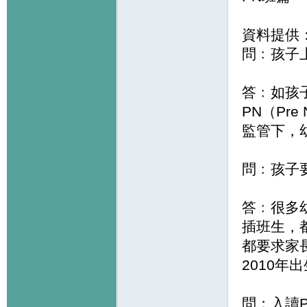
資料提供
問﹕孩子
答﹕如孩
PN（Pr
監管下，
問﹕孩子
答﹕很多
插班生，
都要求家
2010年
問：入讀