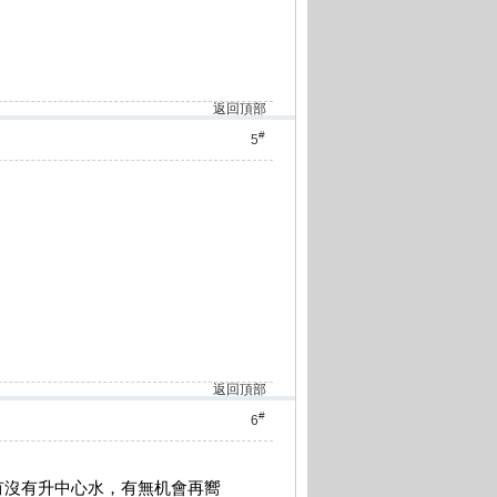
返回頂部
#
5
返回頂部
#
6
有沒有升中心水，有無机會再嚮