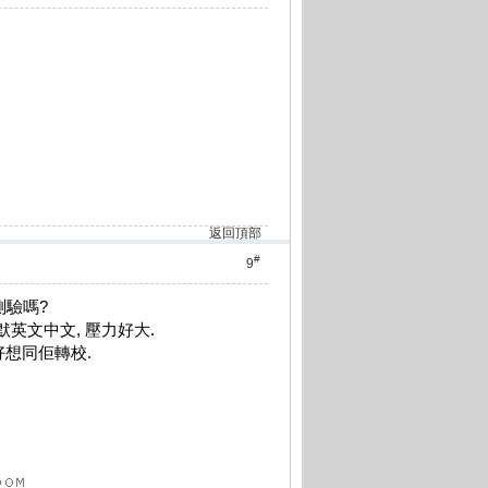
返回頂部
#
9
測驗嗎?
默英文中文, 壓力好大.
好想同佢轉校.