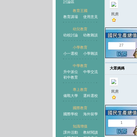
討論區
教育王國
民房
教育講場
使用意見
幼兒教育
幼校討論
幼教雜談
王國
27
小學教育
小一選校
小學雜談
中學教育
大眾媽媽
升中派位
中學交流
初中教育
專上教育
民房
備戰大學
選科選校
國際教育
國際學校
海外留學
1
知識增值
課外活動
教材閱讀