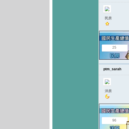
民房
25
ptm_sarah
洋房
96