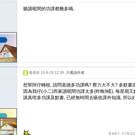
聽講呢間的功課都幾多喎。
發表於 10-9-28 12:39
|
只看該作者
想幫阿仔轉校, 請問基德多功課嗎? 壓力大不大? 多默書
因為我仔(小二)而家讀呢間功課太多(昨晚9樣), 每星期又
講真咁多功課及默書, 已經無時間去吸收課外知識, 所以