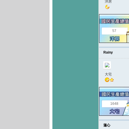
洋房
57
Rainy
大宅
1648
蓮心