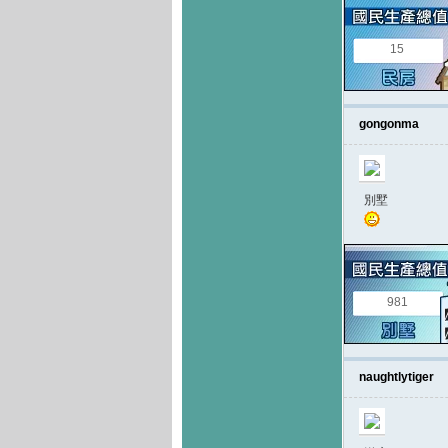
15
gongonma
別墅
981
naughtlytiger