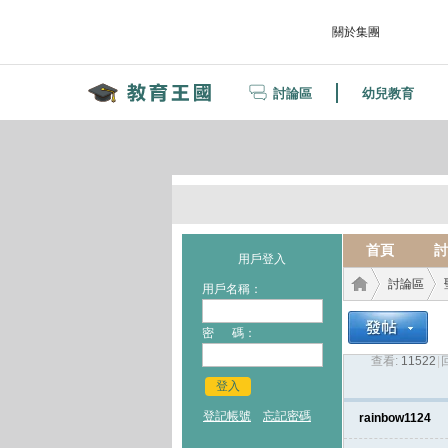
關於集團
討論區
幼兒教育
首頁
討
用戶登入
討論區
用戶名稱：
密 碼：
查看:
11522
|
教育
›
›
登入
登記帳號
忘記密碼
rainbow1124