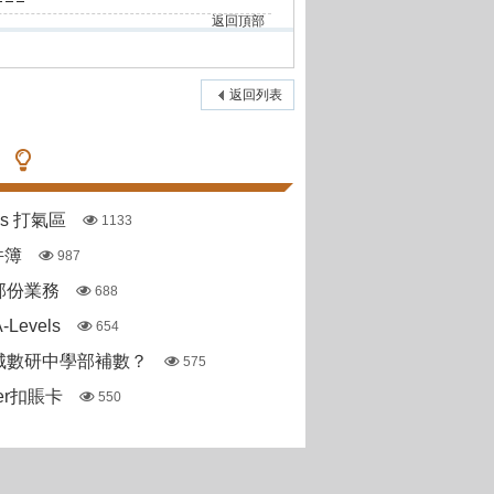
返回頂部
返回列表
pas 打氣區
1133
件簿
987
部份業務
688
Levels
654
城數研中學部補數？
575
ter扣賬卡
550