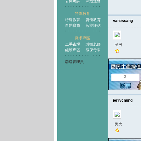
公開考試
深造進修
特殊教育
特殊教育
資優教育
vanessang
自閉寶寶
智能評估
徵求專區
二手市場
誠徵老師
民房
組班專區
徵保母車
聯絡管理員
3
jerrychung
民房