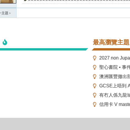
一主題
›
最高瀏覽主題
2027 non Ju
聖心書院 • 事
澳洲匯豐撤出
GCSE上唔到 A-
有冇人係九龍
信用卡 V mas