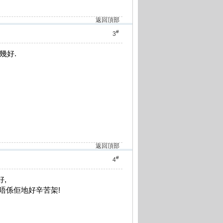
返回頂部
#
3
幾好.
返回頂部
#
4
,
唔係佢地好辛苦架!