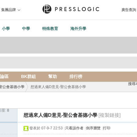
集團品牌
廣告查詢
小學
中學
特殊教育
海外升學
論區
BK群組
幫助
排行榜
搜尋
聖公會基德小學
想過來人備D意見-聖公會基德小學
回覆:
8
›
想過來人備D意見-聖公會基德小學
[複製鏈接]
發表於 07-9-7 22:53
|
只看該作者
|
倒序瀏覽
|
打印