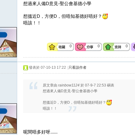
想過來人備D意見-聖公會基德小學
想搵近D，方便D，但唔知基德好唔好？
唔該！！
0
0
0
發表於 07-10-13 17:22
|
只看該作者
原文章由
rainbow1124
於 07-9-7 22:53 硐表
想過來人備D意見-聖公會基德小學
想搵近D，方便D，但唔知基德好唔好？
唔該！！
呢間唔多好呀......