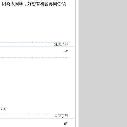
貼身跟進，因為太固執，好想有机會再同你傾
返回頂部
#
7
返回頂部
#
8