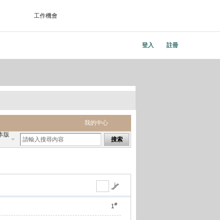
工作機會
登入
註冊
我的中心
本版
搜索
#
1