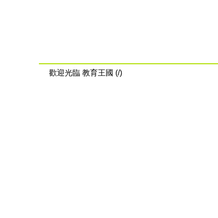
歡迎光臨 教育王國 (/)