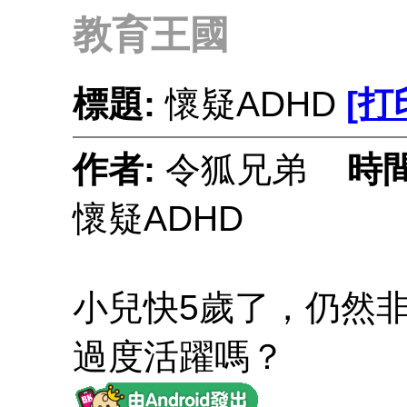
教育王國
標題:
懷疑ADHD
[打
作者:
令狐兄弟
時
懷疑ADHD
小兒快5歲了，仍然
過度活躍嗎？