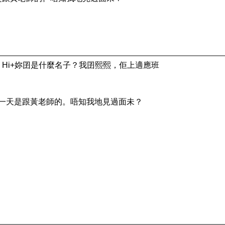
：Hi+妳囝是什麼名子？我囝熙熙，佢上適應班
第一天是跟黃老師的。唔知我地見過面未？