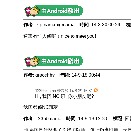
作者:
Pigmamapigmama
時間:
14-8-30 00:24
標
這裏冇乜人傾呢！nice to meet you!
作者:
gracehhy
時間:
14-9-18 00:44
123bbmama 發表於 14-8-29 16:31
Hi, 我囝 NC 班. 你小朋友呢?
我囝都係NC班呀！
作者:
123bbmama
時間:
14-9-18 12:33
標題:
回
Hi 妳囝是什麼名子？我囝熙熙，佢上適應班第一天