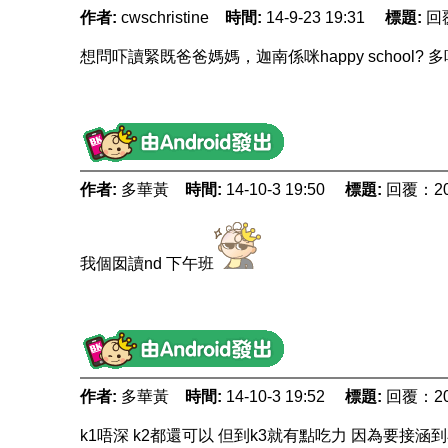
作者:
cwschristine
時間:
14-9-23 19:31
標題:
回
想問吓讀緊既爸爸媽媽，迦南係咪happy school
作者:
多華黃
時間:
14-10-3 19:50
標題:
回覆：20
我個囡讀nd 下午班
作者:
多華黃
時間:
14-10-3 19:52
標題:
回覆：20
k1唔深 k2都還可以 但到k3就有點吃力 因為要接涵