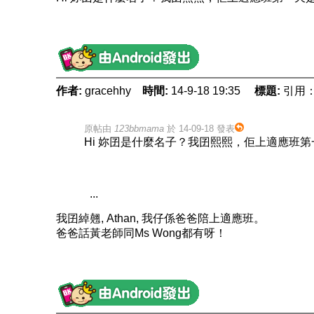
作者:
gracehhy
時間:
14-9-18 19:35
標題:
引用
原帖由
123bbmama
於 14-09-18 發表
Hi 妳囝是什麼名子？我囝熙熙，佢上適應班
...
我囝綽翹, Athan, 我仔係爸爸陪上適應班。
爸爸話黃老師同Ms Wong都有呀！