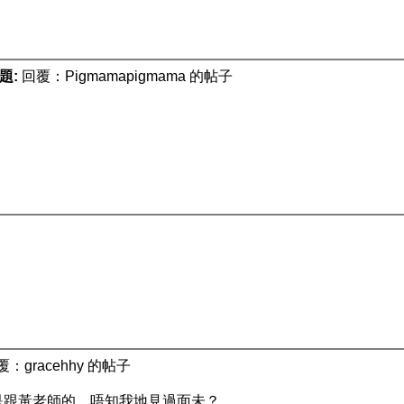
題:
回覆：Pigmamapigmama 的帖子
覆：gracehhy 的帖子
是跟黃老師的。唔知我地見過面未？