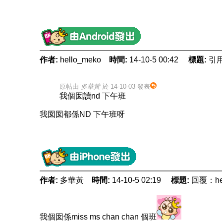
作者:
hello_meko
時間:
14-10-5 00:42
標題:
引用
原帖由
多華黃
於 14-10-03 發表
我個囡讀nd 下午班
我囡囡都係ND 下午班呀
作者:
多華黃
時間:
14-10-5 02:19
標題:
回覆：he
我個囡係miss ms chan chan 個班