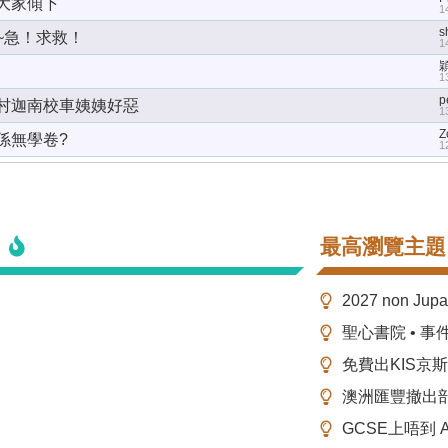
1 大家傾下
1
s
~急！求救！
1
穎
1
p
村迦南校車姨姨好惡
1
Z
係無學卷?
1
最高瀏覽主題
2027 non Ju
聖心書院 • 事
免費出KIS京
澳洲匯豐撤出
GCSE上唔到 A-