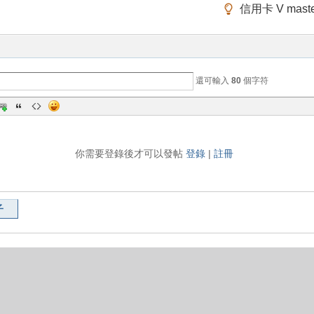
信用卡 V mas
還可輸入
80
個字符
你需要登錄後才可以發帖
登錄
|
註冊
子