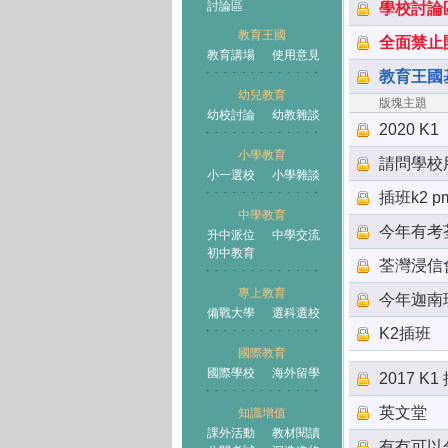
討論區
學校討論
教育王國
全面禁止
教育講場
使用意見
教育王國
幼兒教育
版塊主題
幼校討論
幼教雜談
王國
2020 K1
小學教育
請問學校用
小一選校
小學雜談
插班k2 p
中學教育
今年有考
升中派位
中學交流
初中教育
荃灣浸信
專上教育
今年迦南
備戰大學
選科選校
K2插班
國際教育
國際學校
海外留學
2017 K1
英文堂
知識增值
課外活動
教材閱讀
有冇可以分