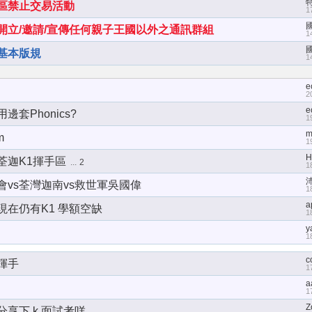
區禁止交易活動
1
開立/邀請/宣傳任何親子王國以外之通訊群組
1
基本版規
1
e
2
e
邊套Phonics?
1
m
m
1
H
荃迦K1揮手區
...
2
1
會vs荃灣迦南vs救世軍吳國偉
1
a
現在仍有K1 學額空缺
1
y
1
c
 揮手
1
a
1
Z
享下 k 面試考咩 。