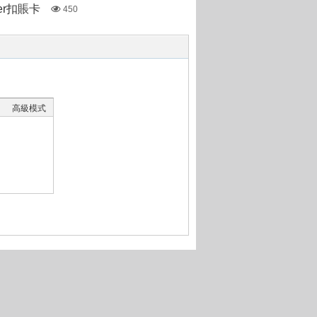
ter扣賬卡
450
高級模式