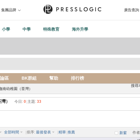
集團品牌
廣告查詢
小學
中學
特殊教育
海外升學
論區
BK群組
幫助
排行榜
搜尋
迦南幼稚園（荃灣）
荃灣）
今日:
0
|
主題:
33
全部時間
|
排序:
最後發表
|
精華
|
推薦
作者
新窗