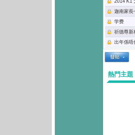
2014 K
迦南家長
学费
祈德尊新
出年係唔
熱門主題