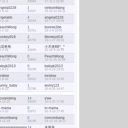
7-11-2
33094
17-11-2 16:08
ngela0228
1
oinkoinktang
6-8-16
34167
16-10-22 05:11
ngelabb
4
angela0228
6-2-16
35534
16-7-27 09:09
eachWong
1
bonnie2bb
6-1-10
32701
16-2-9 18:05
onkey918
2
Monkey918
6-1-21
34759
16-1-27 20:16
花花爸爸
1
小天使BB^_^
5-2-16
34046
15-12-4 15:43
eachWong
0
PeachWong
5-11-25
33859
15-11-25 20:58
abyjk2013
0
babyjk2013
5-9-23
35238
15-9-23 13:01
rstree
0
mrstree
5-9-18
32922
15-9-18 13:55
unny_baby
1
worry123
5-8-23
32786
15-8-25 14:47
corpioking
14
s'we
4-12-20
33334
15-3-25 17:40
n-mama
0
in-mama
5-3-10
32871
15-3-10 17:45
oncontsang
0
concontsang
4-12-19
34196
14-12-19 18:13
igmamapigmama
14
多華黃