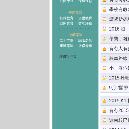
公開考試
深造進修
學校有教ph
特殊教育
特殊教育
資優教育
讀緊祈德
自閉寶寶
智能評估
2016 k1
徵求專區
學費，雜
二手市場
誠徵老師
組班專區
徵保母車
有冇人有
聯絡管理員
校車路線
小一派位
2015-N班
9月2開學
2015 K1
有冇2015
迦南校巴