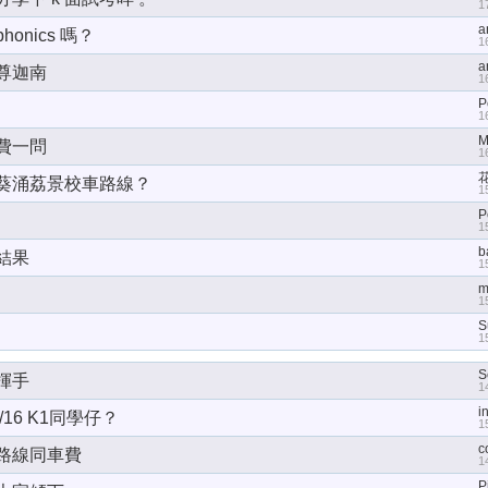
1
a
onics 嗎？
1
a
尊迦南
1
P
1
M
費一問
1
葵涌荔景校車路線？
1
P
1
b
結果
1
m
1
S
1
S
 揮手
1
i
/16 K1同學仔？
1
c
路線同車費
1
P