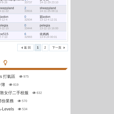
4-8-26
33737
14-11-29 23:10
heepyland
2
sheepyland
4-11-22
33916
14-11-25 09:11
aston
0
穎aston
3-12-4
32934
13-12-4 12:31
elegia
0
pelegia
3-11-15
33444
13-11-15 16:00
oe515
6
依媽媽
2-7-10
32993
13-9-24 00:01
返 回
1
2
下一頁
pas 打氣區
975
件簿
819
斯敦女仔二手校服
632
部份業務
570
Levels
534