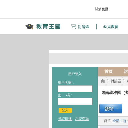
關於集團
討論區
幼兒教育
首頁
討
用戶登入
討論區
用戶名稱：
迦南幼稚園（
密 碼：
教育
›
›
登入
登記帳號
忘記密碼
篩選:
全部主題