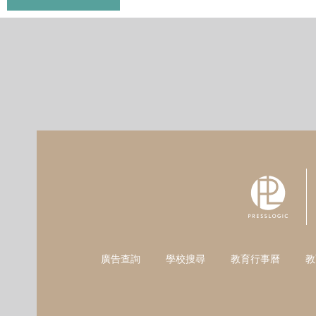
廣告查詢
學校搜尋
教育行事曆
教