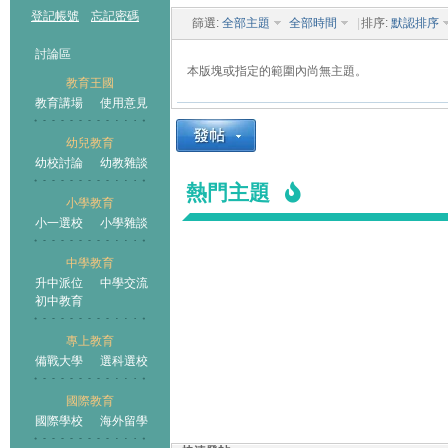
登記帳號
忘記密碼
篩選:
全部主題
全部時間
|
排序:
默認排序
討論區
本版塊或指定的範圍內尚無主題。
教育王國
教育講場
使用意見
幼兒教育
幼校討論
幼教雜談
王國
熱門主題
小學教育
小一選校
小學雜談
中學教育
升中派位
中學交流
初中教育
專上教育
備戰大學
選科選校
國際教育
國際學校
海外留學