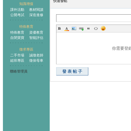
快速發帖
知識增值
課外活動
教材閱讀
公開考試
深造進修
特殊教育
特殊教育
資優教育
自閉寶寶
智能評估
你需要登
徵求專區
二手市場
誠徵老師
組班專區
徵保母車
發表帖子
聯絡管理員