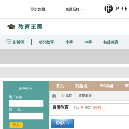
關於集團
集團品牌
討論區
幼兒教育
小學
中學
特殊教育
首頁
討論區
BK群組
幫
用戶登入
討論區
資優教育
用戶名稱：
資優教育
今日:
0
|
主題:
2048
密 碼：
教育
›
›
登入