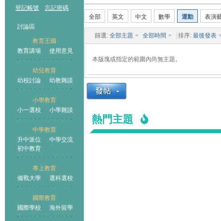
登記帳號
忘記密碼
全部
英文
中文
數學
運動
表演
討論區
篩選:
全部主題
全部時間
|
排序:
最後發表
教育王國
教育講場
使用意見
本版塊或指定的範圍內尚無主題。
幼兒教育
幼校討論
幼教雜談
王國
小學教育
小一選校
小學雜談
熱門主題
中學教育
升中派位
中學交流
初中教育
專上教育
備戰大學
選科選校
國際教育
國際學校
海外留學