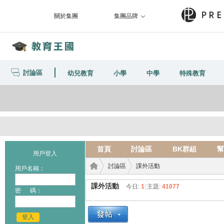
關於集團
集團品牌
討論區
幼兒教育
小學
中學
特殊教育
首頁
討論區
BK群組
幫
用戶登入
討論區
課外活動
用戶名稱：
課外活動
今日:
1
|
主題:
41077
密 碼：
教育
›
›
登入