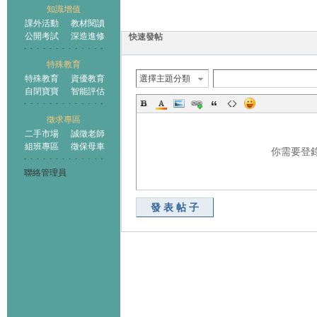
知識增值
課外活動
教材閱讀
公開考試
深造進修
快速發帖
特殊教育
特殊教育
資優教育
選擇主題分類
自閉寶寶
智能評估
徵求專區
二手市場
誠徵老師
組班專區
徵保母車
你需要登
聯絡管理員
發表帖子