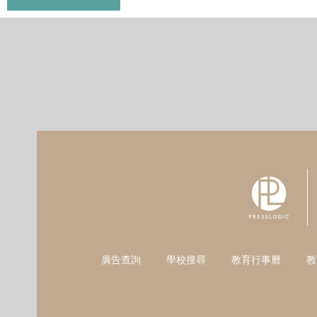
廣告查詢
學校搜尋
教育行事曆
教