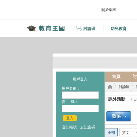
關於集團
討論區
幼兒教育
首頁
討
用戶登入
討論區
用戶名稱：
課外活動
今日
密 碼：
教育
›
›
登入
登記帳號
忘記密碼
全部
英文