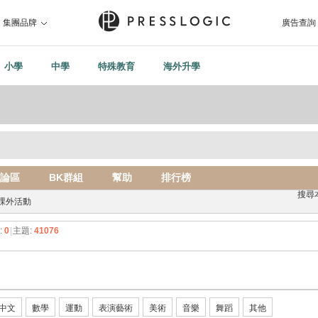
集團品牌
廣告查詢
小學
中學
特殊教育
海外升學
論區
BK群組
幫助
排行榜
搜尋
課外活動
:
0
|
主題:
41076
中文
數學
運動
表演藝術
美術
音樂
舞蹈
其他