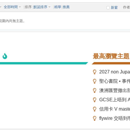
全部時間
|
排序:
默認排序
|
精華
|
推薦
作者
新窗
範圍內尚無主題。
最高瀏覽主題
2027 non Ju
聖心書院 • 事
澳洲匯豐撤出
GCSE上唔到 A-
信用卡 V mas
flywire 交唔