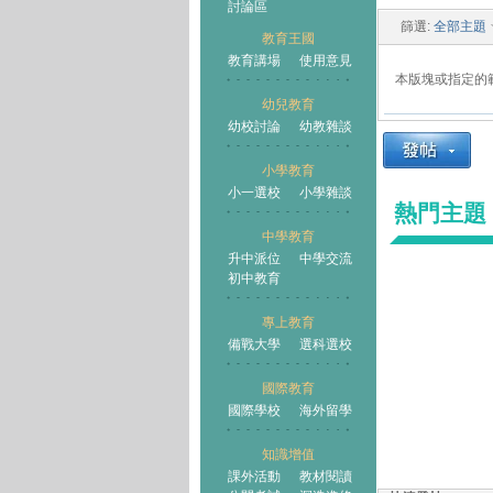
討論區
篩選:
全部主題
教育王國
教育講場
使用意見
本版塊或指定的
幼兒教育
幼校討論
幼教雜談
王國
小學教育
小一選校
小學雜談
熱門主題
中學教育
升中派位
中學交流
初中教育
專上教育
備戰大學
選科選校
國際教育
國際學校
海外留學
知識增值
課外活動
教材閱讀