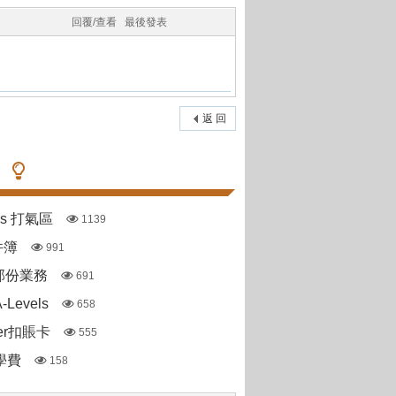
回覆/查看
最後發表
返 回
pas 打氣區
1139
件簿
991
部份業務
691
Levels
658
ter扣賬卡
555
到學費
158