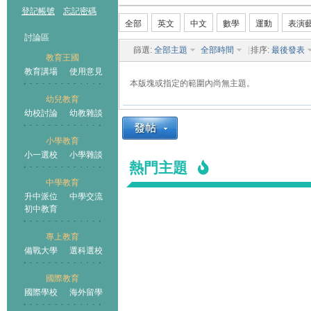
登記帳號
忘記密碼
全部
英文
中文
數學
運動
表演
討論區
篩選:
全部主題
全部時間
|
排序:
最後發表
教育王國
教育講場
使用意見
本版塊或指定的範圍內尚無主題。
幼兒教育
幼校討論
幼教雜談
王國
小學教育
小一選校
小學雜談
熱門主題
中學教育
升中派位
中學交流
初中教育
專上教育
備戰大學
選科選校
國際教育
國際學校
海外留學