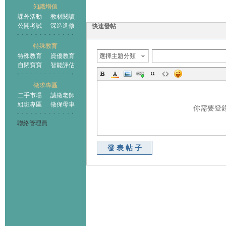
知識增值
課外活動
教材閱讀
公開考試
深造進修
快速發帖
特殊教育
特殊教育
資優教育
選擇主題分類
自閉寶寶
智能評估
徵求專區
二手市場
誠徵老師
組班專區
徵保母車
你需要登
聯絡管理員
發表帖子