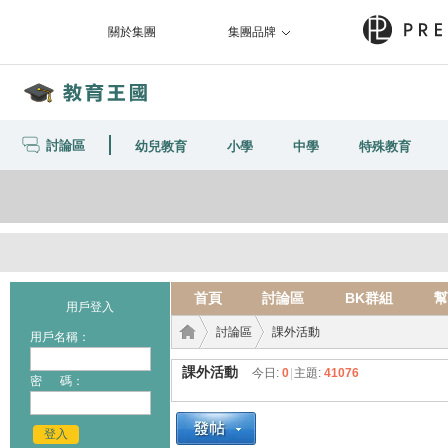
關於集團
集團品牌
討論區
幼兒教育
小學
中學
特殊教育
首頁
討論區
BK群組
幫
用戶登入
討論區
課外活動
用戶名稱：
課外活動
今日:
0
|
主題:
41076
密 碼：
教育
›
›
登入