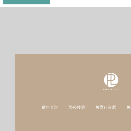
廣告查詢
學校搜尋
教育行事曆
教