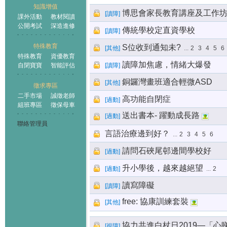
知識增值
博思會家長教育講座及工作
[
讀障
]
課外活動
教材閱讀
公開考試
深造進修
傳統學校定直資學校
[
讀障
]
特殊教育
S位收到通知未?
[
其他
]
...
2
3
4
5
6
特殊教育
資優教育
讀障加焦慮，情緒大爆發
自閉寶寶
智能評估
[
讀障
]
銅鑼灣畫班適合輕微ASD
[
其他
]
徵求專區
二手市場
誠徵老師
高功能自閉症
[
過動
]
組班專區
徵保母車
送出書本- 躍動成長路
[
過動
]
聯絡管理員
言語治療邊到好？
...
2
3
4
5
6
請問石硤尾邨邊間學校好
[
過動
]
升小學後，越來越絕望
[
過動
]
...
2
讀寫障礙
[
讀障
]
free: 協康訓練套裝
[
其他
]
協力共進白杖日2019—「心睇力
[
視障
]