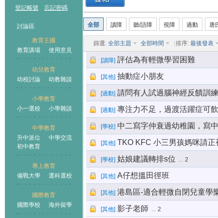
登記帳號
忘記密碼
全部
讀障
聽/語障
視障
過動
唐
討論區
教育王國
篩選:
全部主題
全部時間
|
排序:
最後發表
教育講場
使用意見
評估為有輕微學習困難
[
讀障
]
幼兒教育
抽動症小朋友
[
其他
]
幼校討論
幼教雜談
王國
請問有人試過腦神經反饋訓
[
過動
]
小學教育
小一選校
小學雜談
專注力不足，過渡活躍症可飲
[
過動
]
中二寫字仲衰過幼稚園，寫
[
學校
]
中學教育
升中派位
中學交流
TKO KFC 小三男孩媽咪請
[
其他
]
初中教育
姑娘建議轉排s位
[
學校
]
...
2
專上教育
A仔想搵田徑班
備戰大學
選科選校
[
其他
]
港島區-適合輕微自閉兒童學
[
其他
]
國際教育
國際學校
海外留學
影子老師
[
其他
]
...
2