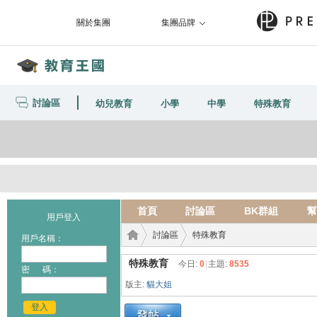
關於集團
集團品牌
討論區
幼兒教育
小學
中學
特殊教育
首頁
討論區
BK群組
幫
用戶登入
討論區
特殊教育
用戶名稱：
特殊教育
今日:
0
|
主題:
8535
密 碼：
版主:
貓大姐
教育
›
›
登入