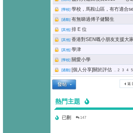
學校，馬鞍山區，有冇適合se
[
學校
]
有無睇過傅子健醫生
[
過動
]
排 E 位
[
其他
]
香港對SEN嘅小朋友支援大
[
其他
]
學津
[
其他
]
關愛小學
[
學校
]
[個人分享]關於評估
[
過動
]
...
2
3
4
5
返 
熱門主題
已刪
147