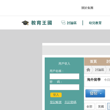
關於集團
討論區
幼兒教育
首頁
討
用戶登入
討論區
用戶名稱：
海外留學
今日
密 碼：
教育
›
›
登入
登記帳號
忘記密碼
全部
英國