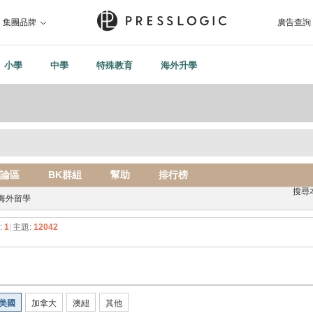
集團品牌
廣告查詢
小學
中學
特殊教育
海外升學
論區
BK群組
幫助
排行榜
搜尋
海外留學
:
1
|
主題:
12042
美國
加拿大
澳紐
其他