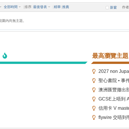
全部時間
|
排序:
最後發表
|
精華
|
推薦
作者
新窗
範圍內尚無主題。
最高瀏覽主題
2027 non Ju
聖心書院 • 事
澳洲匯豐撤出
GCSE上唔到 A-
信用卡 V mas
flywire 交唔