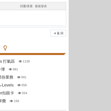
回覆/查看
最後發表
返 回
pas 打氣區
1139
件簿
991
部份業務
691
Levels
658
ter扣賬卡
554
到學費
158