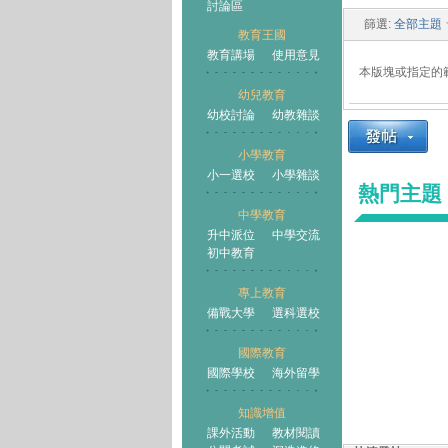
討論區
篩選:
全部主題
教育王國
教育講場
使用意見
本版塊或指定的
幼兒教育
幼校討論
幼教雜談
王國
小學教育
小一選校
小學雜談
熱門主題
中學教育
升中派位
中學交流
初中教育
專上教育
備戰大學
選科選校
國際教育
國際學校
海外留學
知識增值
課外活動
教材閱讀