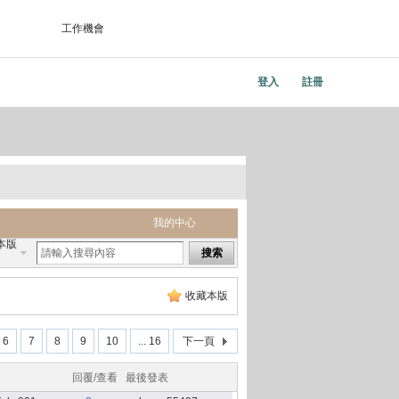
工作機會
登入
註冊
我的中心
本版
搜索
收藏本版
6
7
8
9
10
... 16
下一頁
回覆/查看
最後發表