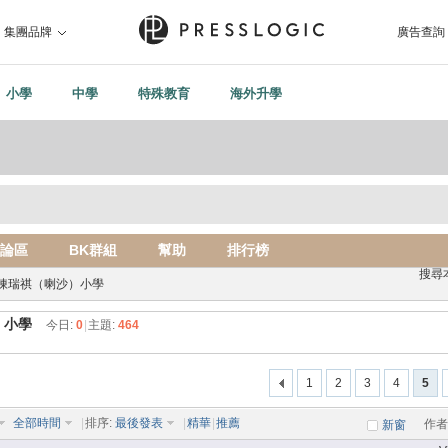
集團品牌
廣告查詢
小學
中學
特殊教育
海外升學
論區
BK群組
幫助
排行榜
搜尋
陳瑞祺（喇沙）小學
）小學
今日:
0
|
主題:
464
1
2
3
4
5
全部時間
|
排序:
最後發表
|
精華
|
推薦
作者
新窗