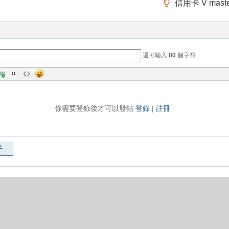
信用卡 V mas
還可輸入
80
個字符
你需要登錄後才可以發帖
登錄
|
註冊
子