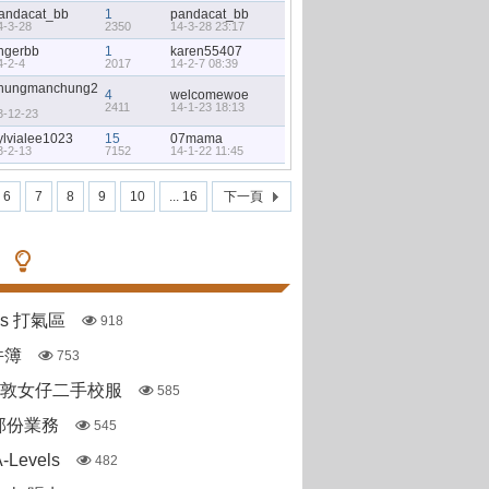
andacat_bb
1
pandacat_bb
4-3-28
2350
14-3-28 23:17
ingerbb
1
karen55407
4-2-4
2017
14-2-7 08:39
hungmanchung2
4
welcomewoe
2411
14-1-23 18:13
3-12-23
ylvialee1023
15
07mama
3-2-13
7152
14-1-22 11:45
6
7
8
9
10
... 16
下一頁
pas 打氣區
918
件簿
753
斯敦女仔二手校服
585
部份業務
545
Levels
482