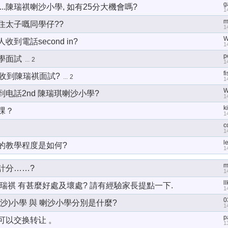
g
...陳瑞祺喇沙小學, 如有25分大機會嗎?
1
m
住太子嘅同學仔??
1
W
收到電話second in?
1
p
學面試
...
2
1
f
冇收到陳瑞祺面試?
...
2
1
W
到电話2nd 陳瑞琪喇沙小學?
1
k
課？
1
c
1
l
的教學程度是如何?
1
m
計分……?
1
ll
陳瑞祺 有甚麼好處及壞處? 請有經驗家長提點一下.
1
0
沙)小學 與 喇沙小學分別是什麼?
1
p
可以交换转让 。
1