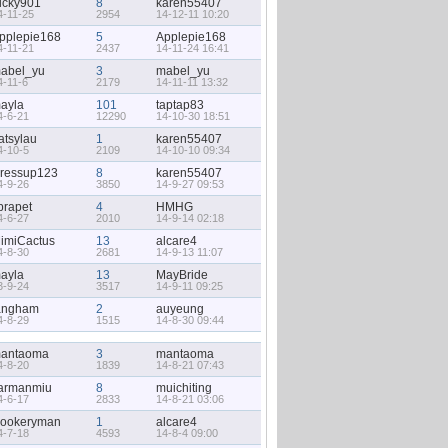
icky901
8
karen55407
4-11-25
2954
14-12-11 10:20
pplepie168
5
Applepie168
4-11-21
2437
14-11-24 16:41
abel_yu
3
mabel_yu
4-11-6
2179
14-11-11 13:32
ayla
101
taptap83
4-6-21
12290
14-10-30 18:51
atsylau
1
karen55407
4-10-5
2109
14-10-10 09:34
ressup123
8
karen55407
4-9-26
3850
14-9-27 09:53
ibrapet
4
HMHG
4-6-27
2010
14-9-14 02:18
imiCactus
13
alcare4
4-8-30
2681
14-9-13 11:07
ayla
13
MayBride
3-9-24
3517
14-9-11 09:25
angham
2
auyeung
4-8-29
1515
14-8-30 09:44
antaoma
3
mantaoma
4-8-20
1839
14-8-21 07:43
armanmiu
8
muichiting
4-6-17
2833
14-8-21 03:06
ookeryman
1
alcare4
4-7-18
4593
14-8-4 09:00