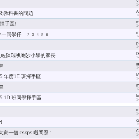
V
1
A
及教科書的問題
1
m
中揮手區!
1
m
5小一同學仔
...
2
3
4
5
6
1
p
1
D
問報咗陳瑞祺喇沙小學的家長
1
l
車
1
M
015 年度1E 班揮手區
1
m
車
1
l
015 1D 班同學揮手區
1
m
1
c
!
1
C
家一個 cskps 嘅問題 :
1