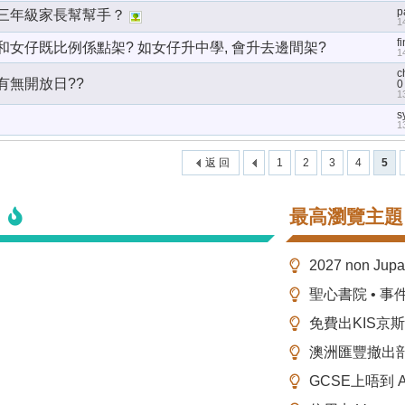
p
三年級家長幫幫手？
1
f
和女仔既比例係點架? 如女仔升中學, 會升去邊間架?
1
c
有無開放日??
0
1
s
1
返 回
1
2
3
4
5
最高瀏覽主題
2027 non Ju
聖心書院 • 事
免費出KIS京
澳洲匯豐撤出
GCSE上唔到 A-