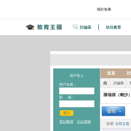
關於集團
討論區
幼兒教育
首頁
討
用戶登入
討論區
用戶名稱：
陳瑞祺（喇沙
密 碼：
教育
›
›
登入
登記帳號
忘記密碼
篩選:
全部主題