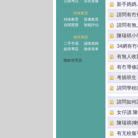
公開考試
深造進修
新手媽媽.
特殊教育
請問有冇
特殊教育
資優教育
請問有無人
自閉寶寶
智能評估
陳瑞褀小
徵求專區
二手市場
誠徵老師
34網有
組班專區
徵保母車
有無人收
聯絡管理員
有冇導修
考插班生
請問學校
請問如何
女仔讀 
陳瑞祺(喇
有无校服