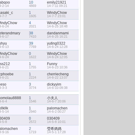
abqoo
10
emily21921
4-2-14
4869
14-7-11 09:21
asaki_c
1
WindyChow
4-7-7
1605
14-7-7 23:01
indyChow
4
WindyChow
4-6-24
2021
14-6-25 18:48
eterandmary
38
dandanmami
4-6-17
7410
14-6-25 16:21
ishyu
39
yuting0322
4-6-13
7769
14-6-24 12:28
indyChow
0
WindyChow
4-6-24
1622
14-6-24 12:05
iss212
1
Funny
4-6-21
1755
14-6-23 10:36
cphoebe
1
cherriecheng
4-6-21
2224
14-6-22 13:07
eeso
3
dickyyim
4-3-3
3774
14-6-10 09:38
omolau8888
1
小夫人
4-6-4
1546
14-6-7 20:06
kllkllk
1
palomachen
4-5-14
2940
14-6-2 00:27
30409
0
030409
4-5-8
2572
14-5-8 10:01
alomachen
2
瑩希媽媽
3-9-16
1719
14-5-1 17:28