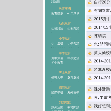
討論區
自行20分
教育王國
有關默書
教育講場
使用意見
2015升
幼兒教育
2014/1
幼校討論
幼教雜談
王國
陳瑞祺
小學教育
小一選校
小學雜談
急: 請
黄大仙校
中學教育
升中派位
中學交流
2014-2
初中教育
將軍澳校
專上教育
備戰大學
選科選校
2014-2
國際教育
課外活動
國際學校
海外留學
唉, 要重考
知識增值
我好想問大
課外活動
教材閱讀