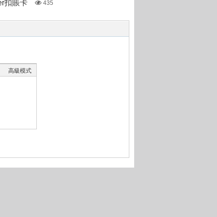
ter扣賬卡
435
高級模式