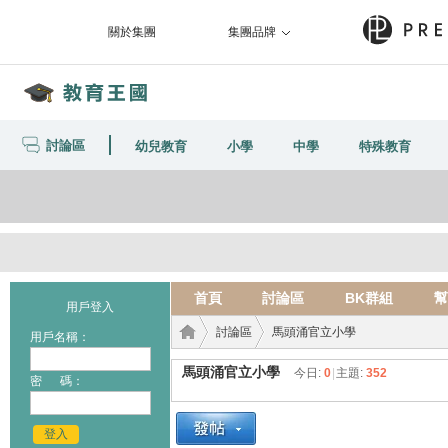
關於集團
集團品牌
討論區
幼兒教育
小學
中學
特殊教育
首頁
討論區
BK群組
幫
用戶登入
討論區
馬頭涌官立小學
用戶名稱：
馬頭涌官立小學
今日:
0
|
主題:
352
密 碼：
教育
›
›
登入