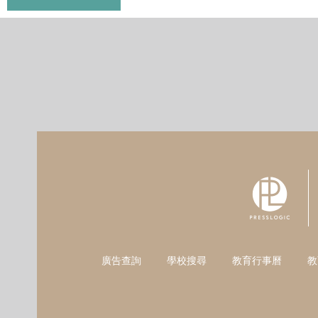
廣告查詢
學校搜尋
教育行事曆
教