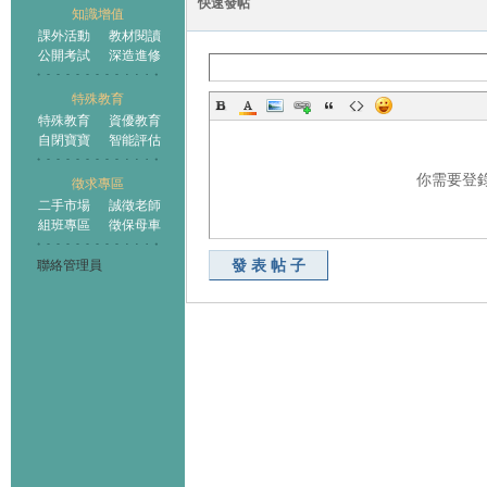
快速發帖
知識增值
課外活動
教材閱讀
公開考試
深造進修
特殊教育
特殊教育
資優教育
自閉寶寶
智能評估
你需要登
徵求專區
二手市場
誠徵老師
組班專區
徵保母車
發表帖子
聯絡管理員