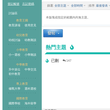
登記帳號
忘記密碼
篩選:
全部主題
全部時間
|
排序:
最後發表
討論區
本版塊或指定的範圍內尚無主題。
教育王國
教育講場
使用意見
幼兒教育
幼校討論
幼教雜談
王國
熱門主題
小學教育
小一選校
小學雜談
已刪
147
中學教育
升中派位
中學交流
初中教育
專上教育
備戰大學
選科選校
國際教育
國際學校
海外留學